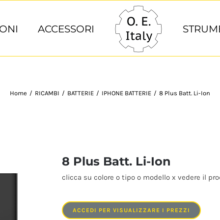
ONI
ACCESSORI
STRUM
Home
/
RICAMBI
/
BATTERIE
/
IPHONE BATTERIE
/
8 Plus Batt. Li-Ion
8 Plus Batt. Li-Ion
clicca su colore o tipo o modello x vedere il pr
ACCEDI PER VISUALIZZARE I PREZZI