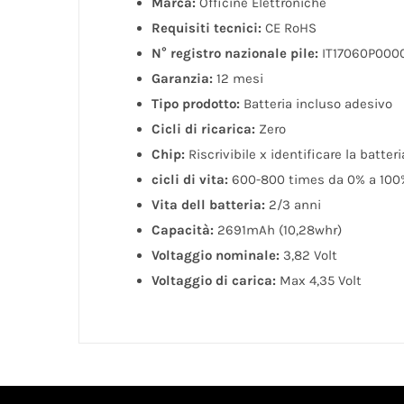
Marca:
Officine Elettroniche
Requisiti tecnici:
CE RoHS
N° registro nazionale pile:
IT17060P000
Garanzia:
12 mesi
Tipo prodotto:
Batteria incluso adesivo
Cicli di ricarica:
Zero
Chip:
Riscrivibile x identificare la batter
cicli di vita:
600-800 times da 0% a 100
Vita dell batteria:
2/3 anni
Capacità:
2691mAh (10,28whr)
Voltaggio nominale:
3,82 Volt
Voltaggio di carica:
Max 4,35 Volt