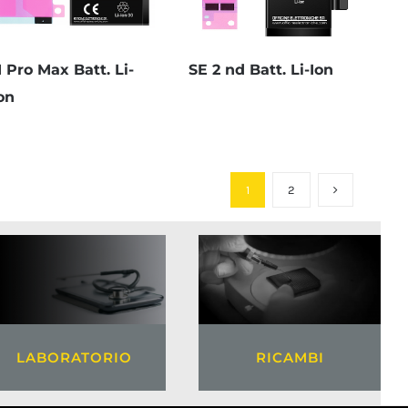
1 Pro Max Batt. Li-
SE 2 nd Batt. Li-Ion
on
1
2
LABORATORIO
RICAMBI