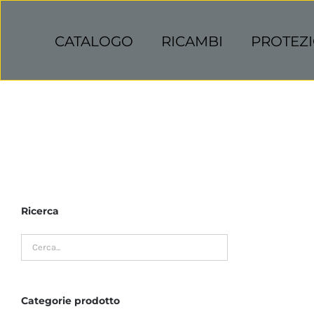
Salta
al
CATALOGO
RICAMBI
PROTEZI
contenuto
Ricerca
Categorie prodotto