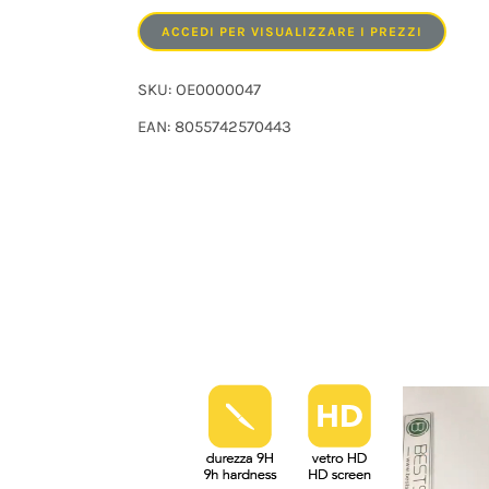
ACCEDI PER VISUALIZZARE I PREZZI
SKU:
OE0000047
EAN: 8055742570443