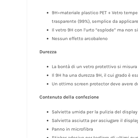
9H=materiale plastico PET + Vetro tempera
trasparente (99%), semplice da applicare
Il vetro 9H con l’urto “esplode” ma non s
Nessun effetto arcobaleno
Durezza
La bontà di un vetro protettivo si misura d
Il 9H ha una durezza 9H, il cui grado è 
Un ottimo screen protector deve avere d
Contenuto della confezione
Salvietta umida per la pulizia del display
Salvietta asciutta per asciugare il displa
Panno in microfibra
Sticker adesivo per togliere gli ultimi pun