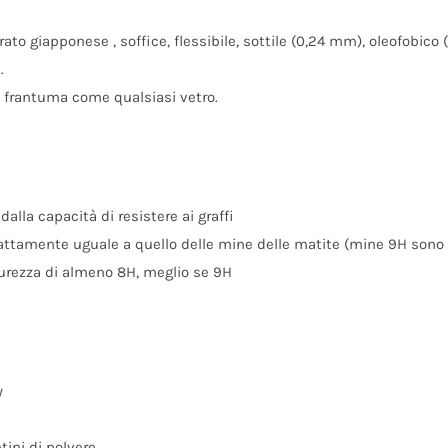
to giapponese , soffice, flessibile, sottile (0,24 mm), oleofobico 
.
i frantuma come qualsiasi vetro.
alla capacità di resistere ai graffi
esattamente uguale a quello delle mine delle matite (mine 9H sono 
urezza di almeno 8H, meglio se 9H
y
tini di polvere