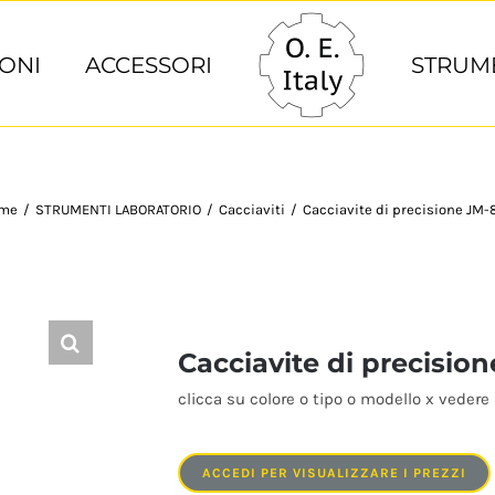
ONI
ACCESSORI
STRUM
me
/
STRUMENTI LABORATORIO
/
Cacciaviti
/
Cacciavite di precisione JM-
Cacciavite di precisio
clicca su colore o tipo o modello x vedere 
ACCEDI PER VISUALIZZARE I PREZZI