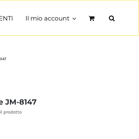
ENTI
Il mio account
8147
ne JM-8147
il prodotto