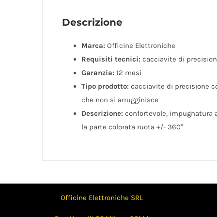
Descrizione
Marca:
Officine Elettroniche
Requisiti tecnici:
cacciavite di precisio
Garanzia:
12 mesi
Tipo prodotto:
cacciavite di precisione c
che non si arrugginisce
Descrizione:
confortevole, impugnatura ant
la parte colorata ruota +/- 360°
Officine Elettroniche SRL