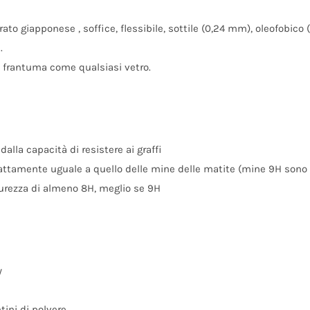
to giapponese , soffice, flessibile, sottile (0,24 mm), oleofobico 
.
i frantuma come qualsiasi vetro.
alla capacità di resistere ai graffi
esattamente uguale a quello delle mine delle matite (mine 9H sono 
urezza di almeno 8H, meglio se 9H
y
tini di polvere