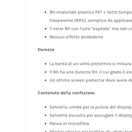
9H=materiale plastico PET + Vetro tempera
trasparente (99%), semplice da applicare
Il vetro 9H con l’urto “esplode” ma non s
Nessun effetto arcobaleno
Durezza
La bontà di un vetro protettivo si misura d
Il 9H ha una durezza 9H, il cui grado è 
Un ottimo screen protector deve avere d
Contenuto della confezione
Salvietta umida per la pulizia del display
Salvietta asciutta per asciugare il displa
Panno in microfibra
Sticker adesivo per togliere gli ultimi pun