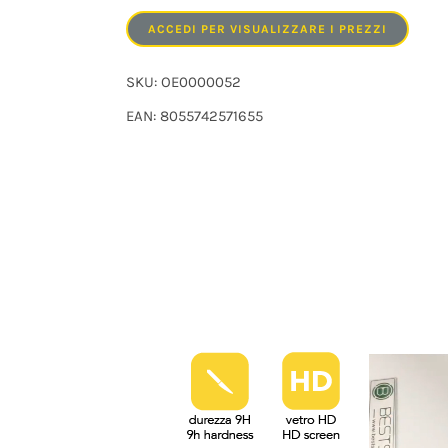
ACCEDI PER VISUALIZZARE I PREZZI
SKU:
OE0000052
EAN: 8055742571655