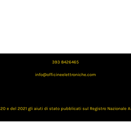
393 8426465
info@officineelettroniche.com
20 e del 2021 gli aiuti di stato pubblicati sul Registro Nazionale 