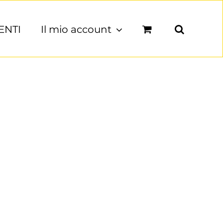
ENTI
Il mio account
ID
lis orci odio ac mauris.
trum lorem nisl.