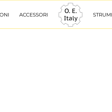
ONI
ACCESSORI
STRUM
roducts By SKU/
vulputate vestibulum, eros nisl euismod ligula, non iacu
in dictum ultricies, eros elit condimentum quam, vel ru