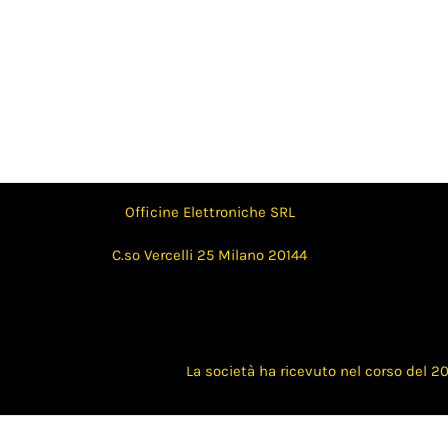
Officine Elettroniche SRL
C.so Vercelli 25 Milano 20144
La società ha ricevuto nel corso del 20