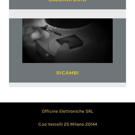
RICAMBI
Officine Elettroniche SRL
C.so Vercelli 25 Milano 20144