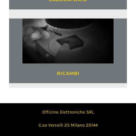
RICAMBI
Officine Elettroniche SRL
C.so Vercelli 25 Milano 20144