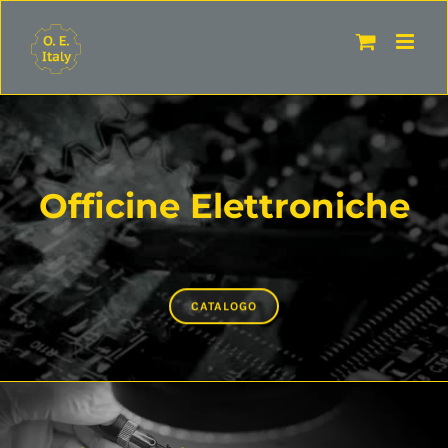
Salta
al
contenuto
Officine Elettroniche
CATALOGO