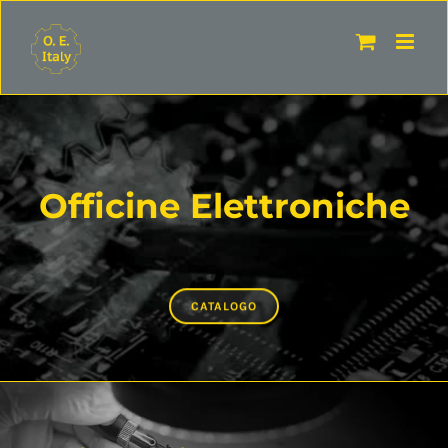
Salta
al
contenuto
Officine Elettroniche
CATALOGO